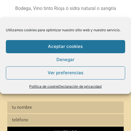
Bodega, Vino tinto Rioja ó sidra natural o sangría
Utilizamos cookies para optimizar nuestro sitio web y nuestro servicio.
Precio 30€ por comensal IVA incluido
Aceptar cookies
Contáctanos
Denegar
Ver preferencias
Puedes usar el WhatsApp para contactarnos. Con tu
permiso te enviaremos las últimas novedades, espectáculos
Política de cookie
Declaración de privacidad
y ofertas