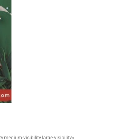
edium-visibility,large-visibility»