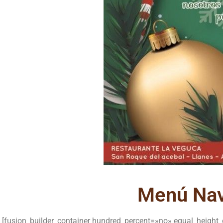
Menú Nav
[fusion_builder_container hundred_percent=»no» equal_height_c