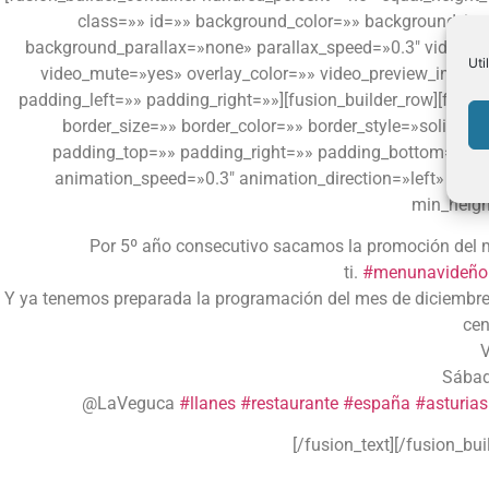
class=»» id=»» background_color=»» background_ima
background_parallax=»none» parallax_speed=»0.3″ video_m
Uti
video_mute=»yes» overlay_color=»» video_preview_image=
padding_left=»» padding_right=»»][fusion_builder_row][fusi
border_size=»» border_color=»» border_style=»solid» 
padding_top=»» padding_right=»» padding_bottom=»» p
animation_speed=»0.3″ animation_direction=»left» hide_on
min_heigh
Por 5º año consecutivo sacamos la promoción del m
ti.
#
menunavideño
Y ya tenemos preparada la programación del mes de diciembre 
cen
V
Sábad
@LaVeguca
#
llanes
#
restaurante
#
españa
#
asturias
[/fusion_text][/fusion_bu