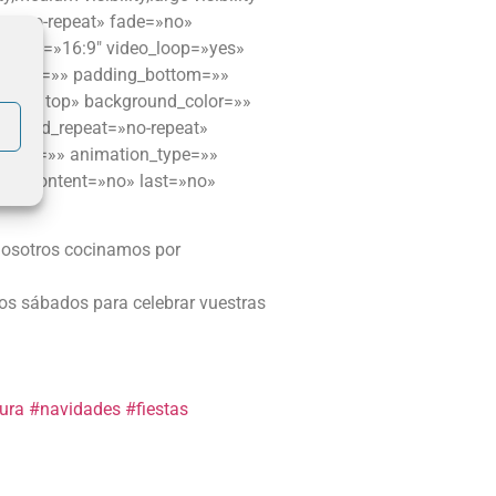
t=»no-repeat» fade=»no»
ratio=»16:9″ video_loop=»yes»
ing_top=»» padding_bottom=»»
=»left top» background_color=»»
kground_repeat=»no-repeat»
»» id=»» animation_type=»»
enter_content=»no» last=»no»
nosotros cocinamos por
os sábados para celebrar vuestras
ura
#
navidades
#
fiestas