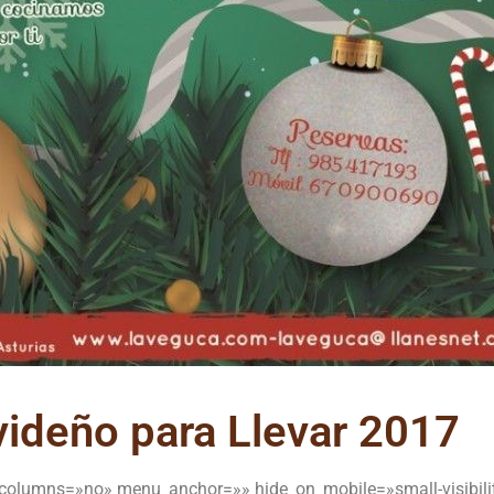
ideño para Llevar 2017
olumns=»no» menu_anchor=»» hide_on_mobile=»small-visibility,m