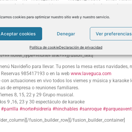
ge=»» background_position=»center center» background_repea
p4=»» video_webm=»» video_ogv=»» video_url=»» video_aspect_
lizamos cookies para optimizar nuestro sitio web y nuestro servicio.
»» border_size=»» border_color=»» border_style=»solid» padd
on_builder_column type=»1_1″ layout=»1_1″ background_position
Aceptar cookies
Denegar
Ver preferencias
border_position=»all» spacing=»yes» background_image=»» bac
adding_left=»» margin_top=»0px» margin_bottom=»0px» class=
Política de cookie
Declaración de privacidad
_mobile=»small-visibility,medium-visibility,large-visibility» c
t=»» hover_type=»none» link=»»][fusion_text]
enú Navideño para llevar. Tu pones la mesa estas navidades, 
Reservas 985417193 o en la web
www.laveguca.com
con actuaciones en vivo todos los viernes y música y karaoke l
as de empresa o reuniones familiares.
iernes 8, 15, 22 y 29 Grupo musical.
os 9 ,16, 23 y 30 espectáculo de karaoke
#
parrilla
#
norte
#
sidrería
#
hinchables
#
sanroque
#
parqueavent
ilder_column][/fusion_builder_row][/fusion_builder_container]