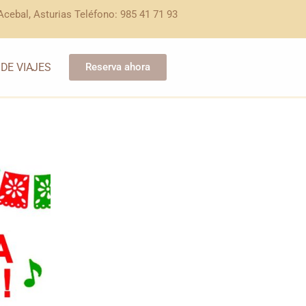
cebal, Asturias Teléfono: 985 41 71 93
 DE VIAJES
Reserva ahora