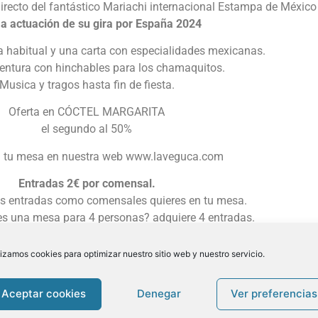
directo del fantástico Mariachi internacional Estampa de México
a actuación de su gira por España 2024
ta habitual y una carta con especialidades mexicanas.
entura con hinchables para los chamaquitos.
Musica y tragos hasta fin de fiesta.
Oferta en CÓCTEL MARGARITA
el segundo al 50%
 tu mesa en nuestra web www.laveguca.com
Entradas 2€ por comensal.
as entradas como comensales quieres en tu mesa.
es una mesa para 4 personas? adquiere 4 entradas.
Niños GRATIS
lizamos cookies para optimizar nuestro sitio web y nuestro servicio.
ntradas limitadas, ese día no se doblan mesas.
Teléfonos:
985417193
Aceptar cookies
Denegar
Ver preferencias
WhatsApp 670900690
E-Mail: info@laveguca.com