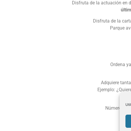
Disfruta de la actuación en 
últim
Disfruta de la car
Parque av
Ordena ya
Adquiere tant
Ejemplo: ¿Quier
Uti
Número de e