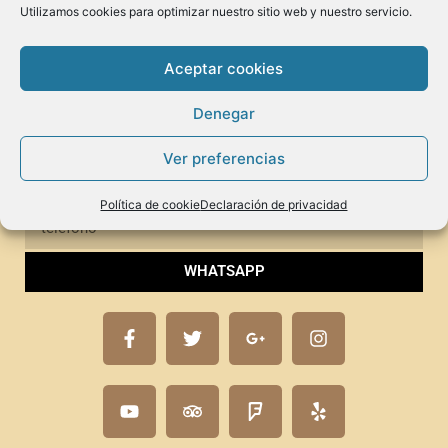
Contáctanos
Utilizamos cookies para optimizar nuestro sitio web y nuestro servicio.
Aceptar cookies
Puedes usar el WhatsApp para contactarnos. Con tu
permiso te enviaremos las últimas novedades, espectáculos
Denegar
y ofertas
Ver preferencias
Política de cookie
Declaración de privacidad
WHATSAPP