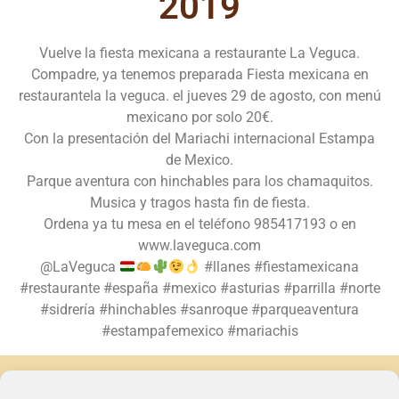
2019
Vuelve la fiesta mexicana a restaurante La Veguca.
Compadre, ya tenemos preparada Fiesta mexicana en
restaurantela la veguca. el jueves 29 de agosto, con menú
mexicano por solo 20€.
Con la presentación del Mariachi internacional Estampa
de Mexico.
Parque aventura con hinchables para los chamaquitos.
Musica y tragos hasta fin de fiesta.
Ordena ya tu mesa en el teléfono 985417193 o en
www.laveguca.com
@LaVeguca
#llanes #fiestamexicana
#restaurante #españa #mexico #asturias #parrilla #norte
#sidrería #hinchables #sanroque #parqueaventura
#estampafemexico #mariachis