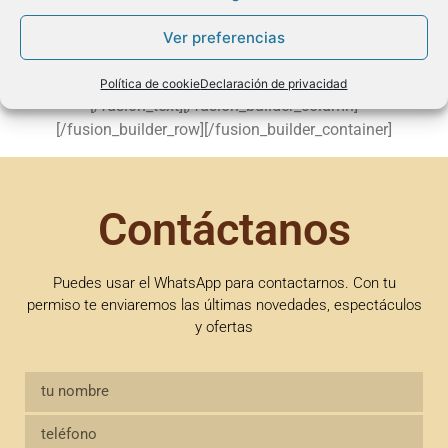
#restauranteenllanes #españa #asturias #parrilla #norte
Ver preferencias
#love #sidrería #hinchables #fiestas #sanroque
#parqueaventura #hippy #abril #primavera
Política de cookie
Declaración de privacidad
[/fusion_text][/fusion_builder_column]
[/fusion_builder_row][/fusion_builder_container]
Contáctanos
Puedes usar el WhatsApp para contactarnos. Con tu
permiso te enviaremos las últimas novedades, espectáculos
y ofertas