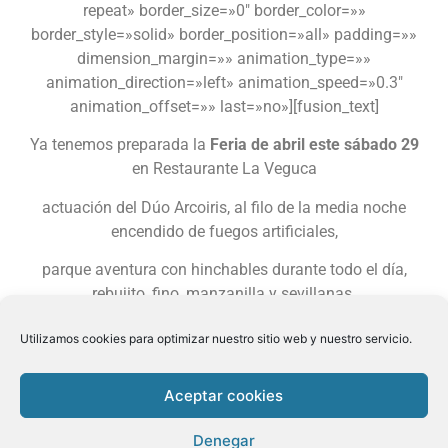
repeat» border_size=»0″ border_color=»»
border_style=»solid» border_position=»all» padding=»»
dimension_margin=»» animation_type=»»
animation_direction=»left» animation_speed=»0.3″
animation_offset=»» last=»no»][fusion_text]
Ya tenemos preparada la
Feria de abril este sábado 29
en Restaurante La Veguca
actuación del Dúo Arcoiris, al filo de la media noche
encendido de fuegos artificiales,
parque aventura con hinchables durante todo el día,
rebujito, fino, manzanilla y sevillanas.
Menú y espectáculo 20€
Utilizamos cookies para optimizar nuestro sitio web y nuestro servicio.
Reservas
985417193
Aceptar cookies
#laveguca #llanes #restaurante #feriadeabril
Denegar
#29deabril2017