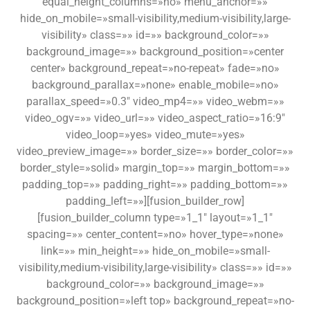
equal_height_columns=»no» menu_anchor=»»
hide_on_mobile=»small-visibility,medium-visibility,large-
visibility» class=»» id=»» background_color=»»
background_image=»» background_position=»center
center» background_repeat=»no-repeat» fade=»no»
background_parallax=»none» enable_mobile=»no»
parallax_speed=»0.3″ video_mp4=»» video_webm=»»
video_ogv=»» video_url=»» video_aspect_ratio=»16:9″
video_loop=»yes» video_mute=»yes»
video_preview_image=»» border_size=»» border_color=»»
border_style=»solid» margin_top=»» margin_bottom=»»
padding_top=»» padding_right=»» padding_bottom=»»
padding_left=»»][fusion_builder_row]
[fusion_builder_column type=»1_1″ layout=»1_1″
spacing=»» center_content=»no» hover_type=»none»
link=»» min_height=»» hide_on_mobile=»small-
visibility,medium-visibility,large-visibility» class=»» id=»»
background_color=»» background_image=»»
background_position=»left top» background_repeat=»no-